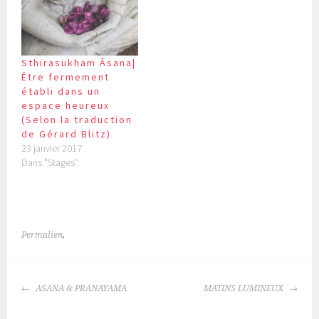
Sthirasukham Âsana|
Être fermement
établi dans un
espace heureux
(Selon la traduction
de Gérard Blitz)
23 janvier 2017
Dans "Stages"
Permalien
.
NAVIGATION
ASANA & PRANAYAMA
MATINS LUMINEUX
DES