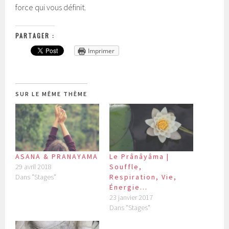
force qui vous définit.
PARTAGER :
Imprimer
SUR LE MÊME THÈME
ASANA & PRANAYAMA
Le Prânâyâma |
29 avril 2018
Souffle,
Dans "Stages"
Respiration, Vie,
Énergie...
23 janvier 2017
Dans "Stages"