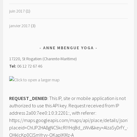
juin 2017
(1)
janvier 2017
(3)
ANNE MBENGUE YOGA
17220, St Rogatien (Charente-Maritime)
Tel:
06 12 72 67 46
REQUEST_DENIED
: This IP, site or mobile application is not
authorized to use this API key. Request received from IP
address 2a00:7ee0:1:0:3:2201::, with referer:
https://maps.googleapis.com/maps/api/place/details/json?
placeid=ChIJP2HA8gNC5kcRlYHqBd_zWvI&key=AIzaSyDrfY_-
QHklcKp0ClSmYryv-OKaplKMz-A