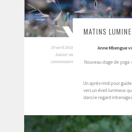
MATINS LUMIN
Anne Mbengue vo
29 avril 2018
Laisser un
Nouveau stage de yoga. «
commentaire
Un après-midi pour guide
vers un éveil lumineux qui
dans le regard intransig