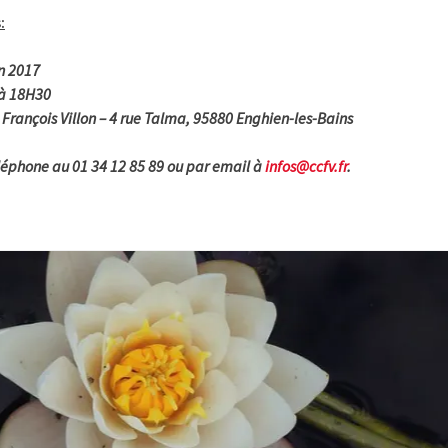
:
n 2017
à 18H30
 François Villon – 4 rue Talma, 95880 Enghien-les-Bains
léphone au 01 34 12 85 89 ou par email à
infos@ccfv.fr
.