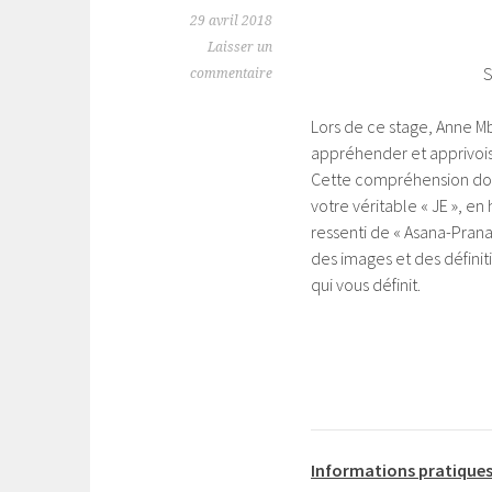
29 avril 2018
Laisser un
S
commentaire
Lors de ce stage, Anne M
appréhender et apprivois
Cette compréhension donn
votre véritable « JE », en
ressenti de « Asana-Prana
des images et des défini
qui vous définit.
Informations pratiques