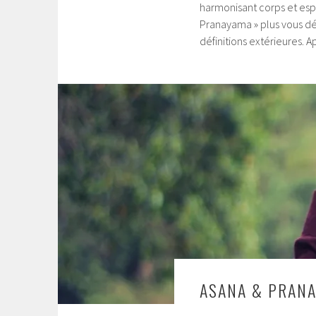
harmonisant corps et espr
Pranayama » plus vous déc
définitions extérieures. 
ASANA & PRAN