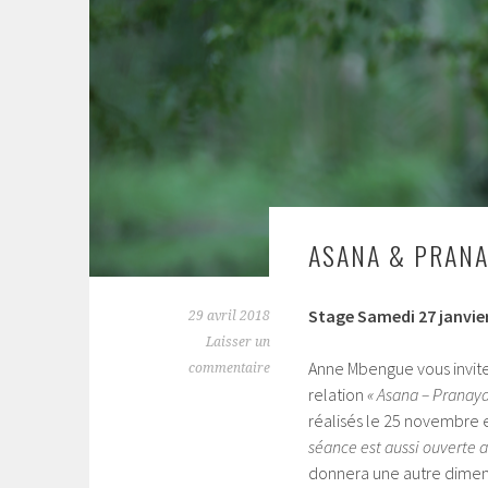
ASANA & PRANA
Stage Samedi 27 janvier
29 avril 2018
Laisser un
Anne Mbengue vous invite
commentaire
relation
« Asana – Prana
réalisés le 25 novembre 
séance est aussi ouverte a
donnera une autre dimensi