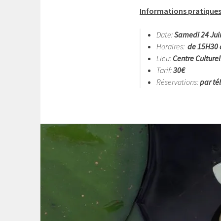
Informations pratiques
Date:
Samedi 24 Jui
Horaires:
de 15H30 
Lieu:
Centre Culturel
Tarif:
30€
Réservations:
par té