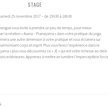
STAGE
amedi 25 novembre 2017 – de 15h30 à 18h30
bengue vous invite à prendre un peu de temps, pour mieux
er la relation
« Asana – Pranayama »
dans votre pratique du yoga.
era une autre dimension à votre pratique et vous éclairera sur
 harmonisant corps et esprit. Plus vous ferez l’expérience dans le
yama » plus vous découvrirez ce « JE » qui est votre richesse au-delà
tions extérieures. Apprenez à mettre en lumière l’imperceptible forc
: