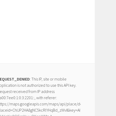
EQUEST_DENIED
: This IP, site or mobile
pplication is not authorized to use this API key.
equest received from IP address
a00:7ee0:1:0:3:2201::, with referer:
ttps://maps.googleapis.com/maps/api/place/details/json?
laceid=ChIJP2HA8gNC5kcRlYHqBd_zWvI&key=AIzaSyDrfY_-