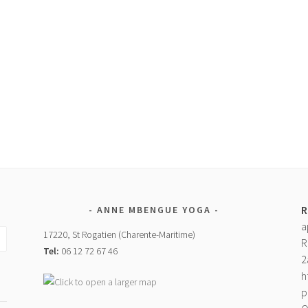
R
ANNE MBENGUE YOGA
a
17220, St Rogatien (Charente-Maritime)
R
Tel:
06 12 72 67 46
2
h
p