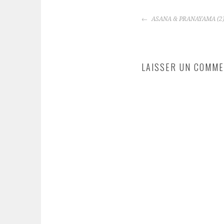
NAVIGATION
ASANA & PRANAYAMA (2
DES
ARTICLES
LAISSER UN COMME