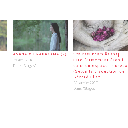
ASANA & PRANAYAMA (2)
Sthirasukham Âsana|
29 avril 2018
Être fermement établi
Dans "Stages"
dans un espace heureux
(Selon la traduction de
Gérard Blitz)
23 janvier 2017
Dans "Stages"